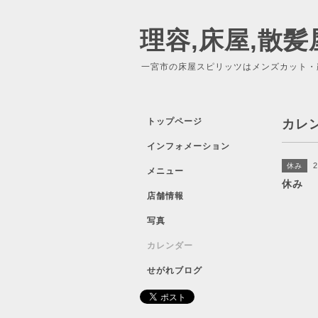
理容,床屋,散髪
一宮市の床屋スピリッツはメンズカット・
トップページ
カレ
インフォメーション
2
休み
メニュー
休み
店舗情報
写真
カレンダー
せがれブログ