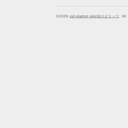
©2026
cut-station spiritsスピリッツ
. Al