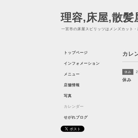
理容,床屋,散髪
一宮市の床屋スピリッツはメンズカット・
トップページ
カレ
インフォメーション
2
休み
メニュー
休み
店舗情報
写真
カレンダー
せがれブログ