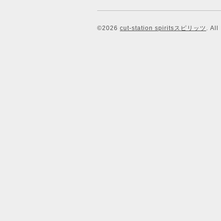
©2026
cut-station spiritsスピリッツ
. Al