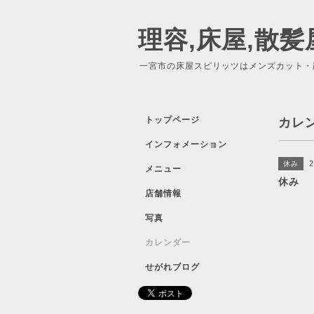
理容,床屋,散髪
一宮市の床屋スピリッツはメンズカット・
トップページ
カレ
インフォメーション
2
休み
メニュー
休み
店舗情報
写真
カレンダー
せがれブログ