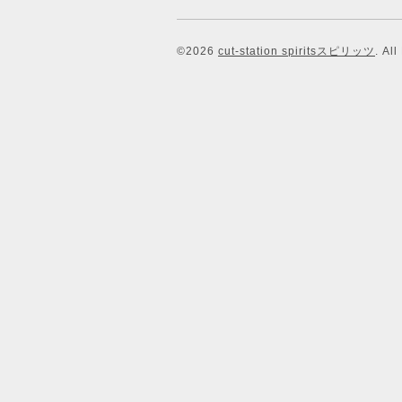
©2026
cut-station spiritsスピリッツ
. Al