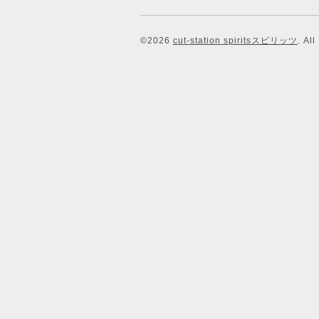
©2026
cut-station spiritsスピリッツ
. Al