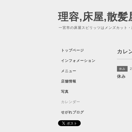
理容,床屋,散髪
一宮市の床屋スピリッツはメンズカット・
トップページ
カレ
インフォメーション
2
休み
メニュー
休み
店舗情報
写真
カレンダー
せがれブログ