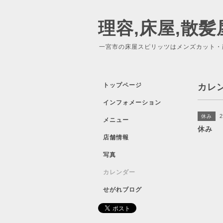
理容,床屋,散髪
一宮市の床屋スピリッツはメンズカット・
トップページ
カレ
インフォメーション
2
休み
メニュー
休み
店舗情報
写真
カレンダー
せがれブログ