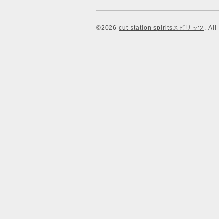
©2026
cut-station spiritsスピリッツ
. Al