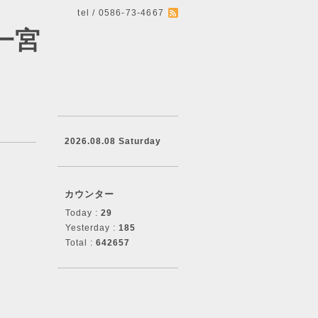
tel / 0586-73-4667
一宮
2026.08.08 Saturday
カウンター
Today :
29
Yesterday :
185
Total :
642657