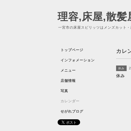
理容,床屋,散髪
一宮市の床屋スピリッツはメンズカット・
トップページ
カレ
インフォメーション
2
休み
メニュー
休み
店舗情報
写真
カレンダー
せがれブログ