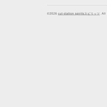
©2026
cut-station spiritsスピリッツ
. Al