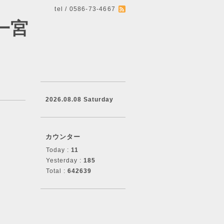
tel / 0586-73-4667
一宮
2026.08.08 Saturday
カウンター
Today :
11
Yesterday :
185
Total :
642639