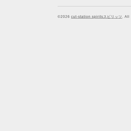
©2026
cut-station spiritsスピリッツ
. Al