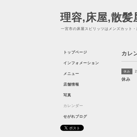
理容,床屋,散髪
一宮市の床屋スピリッツはメンズカット・
トップページ
カレ
インフォメーション
2
休み
メニュー
休み
店舗情報
写真
カレンダー
せがれブログ