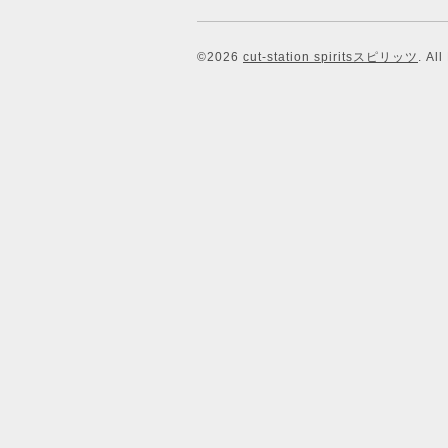
©2026
cut-station spiritsスピリッツ
. Al