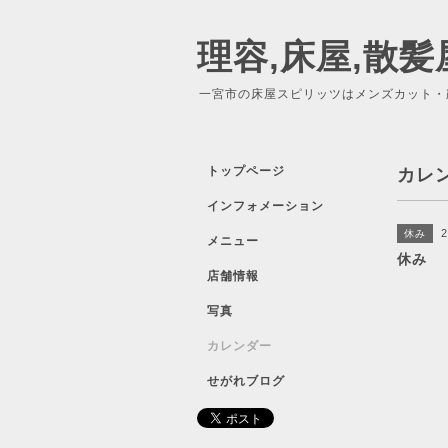
理容,床屋,散髪
一宮市の床屋スピリッツはメンズカット・
トップページ
カレ
インフォメーション
2
休み
メニュー
休み
店舗情報
写真
カレンダー
せがれブログ