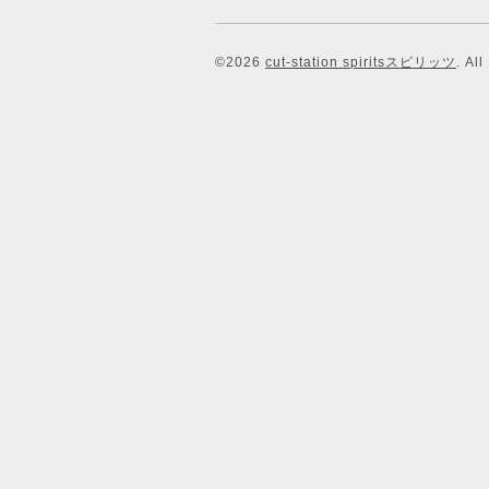
©2026
cut-station spiritsスピリッツ
. Al