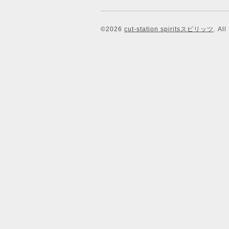
©2026
cut-station spiritsスピリッツ
. Al