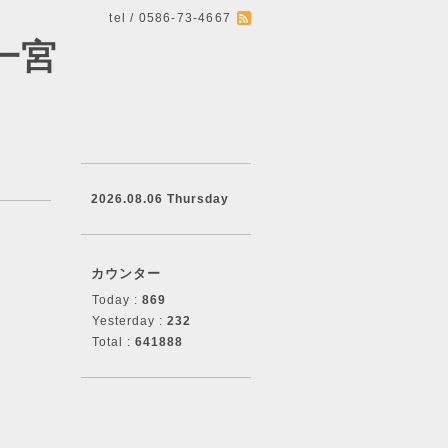
tel / 0586-73-4667
一宮
2026.08.06 Thursday
カウンター
Today :
869
Yesterday :
232
Total :
641888